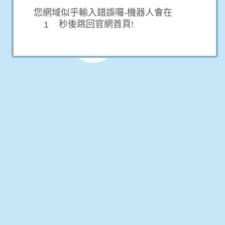
您網域似乎輸入錯誤囉-機器人會在
秒後跳回官網首頁!
1